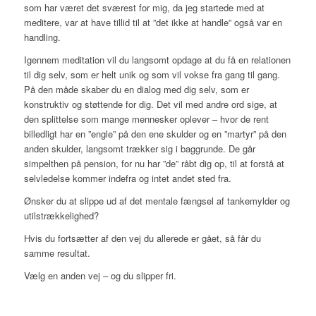
som har været det sværest for mig, da jeg startede med at
meditere, var at have tillid til at ”det ikke at handle” også var en
handling.
Igennem meditation vil du langsomt opdage at du få en relationen
til dig selv, som er helt unik og som vil vokse fra gang til gang.
På den måde skaber du en dialog med dig selv, som er
konstruktiv og støttende for dig. Det vil med andre ord sige, at
den splittelse som mange mennesker oplever – hvor de rent
billedligt har en ”engle” på den ene skulder og en ”martyr” på den
anden skulder, langsomt trækker sig i baggrunde. De går
simpelthen på pension, for nu har ”de” råbt dig op, til at forstå at
selvledelse kommer indefra og intet andet sted fra.
Ønsker du at slippe ud af det mentale fængsel af tankemylder og
utilstrækkelighed?
Hvis du fortsætter af den vej du allerede er gået, så får du
samme resultat.
Vælg en anden vej – og du slipper fri.