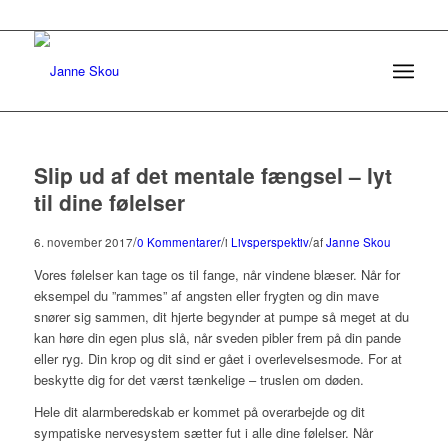
Slip ud af det mentale fængsel – lyt
til dine følelser
/
/
/
6. november 2017
0 Kommentarer
i
Livsperspektiv
af
Janne Skou
Vores følelser kan tage os til fange, når vindene blæser. Når for
eksempel du ”rammes” af angsten eller frygten og din mave
snører sig sammen, dit hjerte begynder at pumpe så meget at du
kan høre din egen plus slå, når sveden pibler frem på din pande
eller ryg. Din krop og dit sind er gået i overlevelsesmode. For at
beskytte dig for det værst tænkelige – truslen om døden.
Hele dit alarmberedskab er kommet på overarbejde og dit
sympatiske nervesystem sætter fut i alle dine følelser. Når