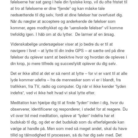
følelserne har sat gang i hele din fysiske krop, vil du ofte fristet til
at tro at følelserne er dine ”fjende” og kan måske tale
nedsættende til dig selv, fordi at dine følelser har overfuset dig.
Når du nægter at acceptere og anderkende de følelser som
kommer, øges modtrykket og de ”uønskede følelser” vil komme
trefoldig igen. I håb om at du lytter. De larmer af en årsag.
Videnskabelige undersøgelser viser at jo bedre du er til at
navigere i livet – at lytte til din indre GPS – at sætte ord på dine
følelser du oplever samt at beskrive hvor og hvordan de opleves i
din krop, jo mere tilfreds og succesfyldt oplever du dig selv.
Det er ikke altid at det er så nemt at lytte – for vi er vant til at alle
lyde kommer udefra – fra de mennesker som vi er i blandt, fra
trafikken, fra TV, radio og computer. Og når vi ikke kender ”lyden
indefra”, ved vi ikke helt hvad vi skal lytte efter.
Meditation kan hjælpe dig til at finde ”lyden” inden i dig, hvor du
observerer, identificerer og responderer, i stedet for at reagere. Du
vil over tid med meditation, opleve at ”lyden” indefra har et
budskab til dig, og det er det budskab som du efterfølgende kan
vælge at handle på. Men som med så meget andet, skal du have
tillid og tålmodighed til processen, så du har dig selv med. Det