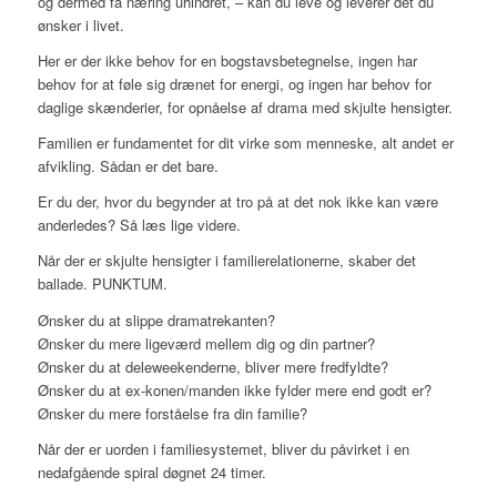
og dermed få næring uhindret, – kan du leve og leverer det du
ønsker i livet.
Her er der ikke behov for en bogstavsbetegnelse, ingen har
behov for at føle sig drænet for energi, og ingen har behov for
daglige skænderier, for opnåelse af drama med skjulte hensigter.
Familien er fundamentet for dit virke som menneske, alt andet er
afvikling. Sådan er det bare.
Er du der, hvor du begynder at tro på at det nok ikke kan være
anderledes? Så læs lige videre.
Når der er skjulte hensigter i familierelationerne, skaber det
ballade. PUNKTUM.
Ønsker du at slippe dramatrekanten?
Ønsker du mere ligeværd mellem dig og din partner?
Ønsker du at deleweekenderne, bliver mere fredfyldte?
Ønsker du at ex-konen/manden ikke fylder mere end godt er?
Ønsker du mere forståelse fra din familie?
Når der er uorden i familiesystemet, bliver du påvirket i en
nedafgående spiral døgnet 24 timer.