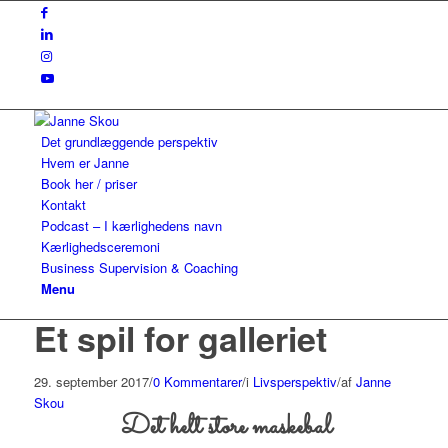
Det grundlæggende perspektiv
Hvem er Janne
Book her / priser
Kontakt
Podcast – I kærlighedens navn
Kærlighedsceremoni
Business Supervision & Coaching
Menu
Et spil for galleriet
29. september 2017
/
0 Kommentarer
/
i
Livsperspektiv
/
af
Janne
Skou
Det helt store maskebal