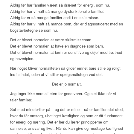
Aldrig før har familier været så drænet for energi, som nu.
Aldrig før har vi haft så mange dysfunktionelle familier.
Aldrig før er så mange familier endt i en skilsmisse.
Aldrig før har vi haft så mange børn, der er diagnosticeret med en
bogstavbetegnelse som nu.
Det er blevet normalen at være skilsmissebarn.
Det er blevet normalen at have en diagnose som barn.
Det er blevet normalen at børn er sensitive og døjer med træthed
og hovedpine.
Når noget bliver normaliteten så glider emnet bare stille og roligt
ind i sindet, uden at vi stiller spørgsmålstegn ved det.
Det er jo normalt.
Jeg tager ikke normaliteten for gode varer. Og slet ikke når vi
taler familier.
Set med mine briller på – og det er mine – så er familien det sted,
hvor du får omsorg, ubetinget kærlighed og som er dit fundament
for energi og næring. Det er her du lærer principperne om
dannelse, ansvar og livet. Når du kan give og modtage kærlighed